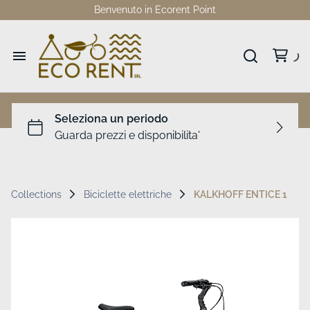
Benvenuto in Ecorent Point
Home
Catalogo
Collezioni
Collections
Biciclette elettriche
KALKHOFF ENTICE 1
Dove siamo