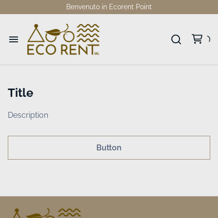
Benvenuto in Ecorent Point
Home
Title
Catalogo
Description
Collezioni
Dove siamo
Button